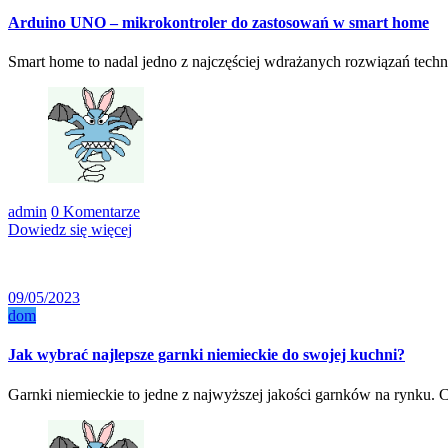
Arduino UNO – mikrokontroler do zastosowań w smart home
Smart home to nadal jedno z najczęściej wdrażanych rozwiązań te
admin
0 Komentarze
Dowiedz się więcej
09/05/2023
dom
Jak wybrać najlepsze garnki niemieckie do swojej kuchni?
Garnki niemieckie to jedne z najwyższej jakości garnków na rynku. 