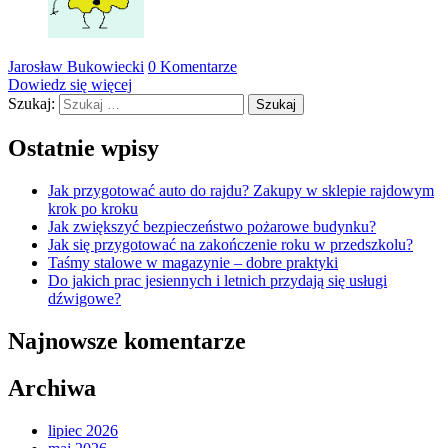
Jarosław Bukowiecki
0 Komentarze
Dowiedz się więcej
Szukaj:
Ostatnie wpisy
Jak przygotować auto do rajdu? Zakupy w sklepie rajdowym
krok po kroku
Jak zwiększyć bezpieczeństwo pożarowe budynku?
Jak się przygotować na zakończenie roku w przedszkolu?
Taśmy stalowe w magazynie – dobre praktyki
Do jakich prac jesiennych i letnich przydają się usługi
dźwigowe?
Najnowsze komentarze
Archiwa
lipiec 2026