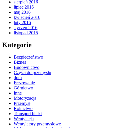
sierpień 2016
lipiec 2016
maj 2016
kwiecień 2016
luty 2016
styczeń 2016
listopad 2015
Kategorie
Bezpieczeństwo
Biznes
Budownictwo
Części do przemysłu
dom
Frezowanie
Górnictwo
Inne
Motoryzacja
Przemysł
Rolnictwo
Transport bliski
Wentylacja
Wentylatory przemysłowe