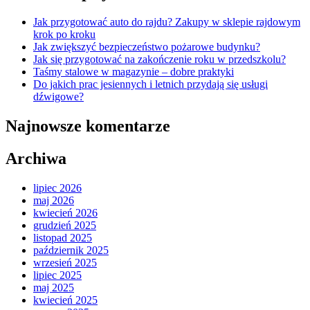
Jak przygotować auto do rajdu? Zakupy w sklepie rajdowym
krok po kroku
Jak zwiększyć bezpieczeństwo pożarowe budynku?
Jak się przygotować na zakończenie roku w przedszkolu?
Taśmy stalowe w magazynie – dobre praktyki
Do jakich prac jesiennych i letnich przydają się usługi
dźwigowe?
Najnowsze komentarze
Archiwa
lipiec 2026
maj 2026
kwiecień 2026
grudzień 2025
listopad 2025
październik 2025
wrzesień 2025
lipiec 2025
maj 2025
kwiecień 2025