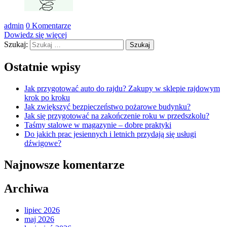
admin
0 Komentarze
Dowiedz się więcej
Szukaj:
Ostatnie wpisy
Jak przygotować auto do rajdu? Zakupy w sklepie rajdowym
krok po kroku
Jak zwiększyć bezpieczeństwo pożarowe budynku?
Jak się przygotować na zakończenie roku w przedszkolu?
Taśmy stalowe w magazynie – dobre praktyki
Do jakich prac jesiennych i letnich przydają się usługi
dźwigowe?
Najnowsze komentarze
Archiwa
lipiec 2026
maj 2026