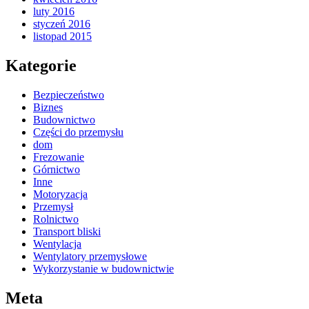
luty 2016
styczeń 2016
listopad 2015
Kategorie
Bezpieczeństwo
Biznes
Budownictwo
Części do przemysłu
dom
Frezowanie
Górnictwo
Inne
Motoryzacja
Przemysł
Rolnictwo
Transport bliski
Wentylacja
Wentylatory przemysłowe
Wykorzystanie w budownictwie
Meta