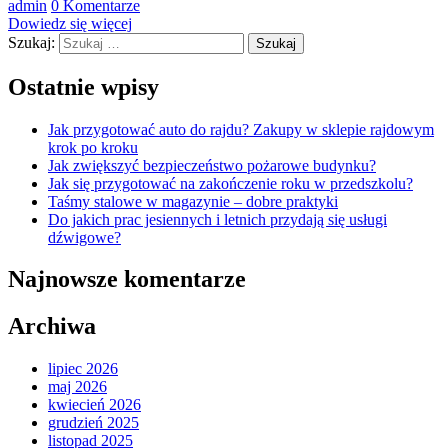
admin
0 Komentarze
Dowiedz się więcej
Szukaj:
Ostatnie wpisy
Jak przygotować auto do rajdu? Zakupy w sklepie rajdowym
krok po kroku
Jak zwiększyć bezpieczeństwo pożarowe budynku?
Jak się przygotować na zakończenie roku w przedszkolu?
Taśmy stalowe w magazynie – dobre praktyki
Do jakich prac jesiennych i letnich przydają się usługi
dźwigowe?
Najnowsze komentarze
Archiwa
lipiec 2026
maj 2026
kwiecień 2026
grudzień 2025
listopad 2025