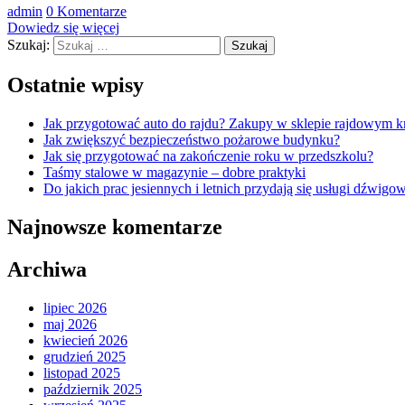
admin
0 Komentarze
Dowiedz się więcej
Szukaj:
Ostatnie wpisy
Jak przygotować auto do rajdu? Zakupy w sklepie rajdowym k
Jak zwiększyć bezpieczeństwo pożarowe budynku?
Jak się przygotować na zakończenie roku w przedszkolu?
Taśmy stalowe w magazynie – dobre praktyki
Do jakich prac jesiennych i letnich przydają się usługi dźwigo
Najnowsze komentarze
Archiwa
lipiec 2026
maj 2026
kwiecień 2026
grudzień 2025
listopad 2025
październik 2025