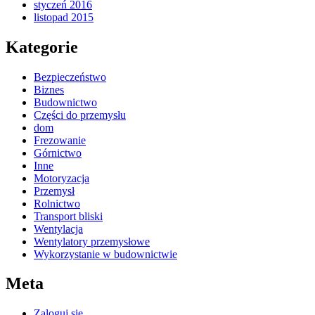
styczeń 2016
listopad 2015
Kategorie
Bezpieczeństwo
Biznes
Budownictwo
Części do przemysłu
dom
Frezowanie
Górnictwo
Inne
Motoryzacja
Przemysł
Rolnictwo
Transport bliski
Wentylacja
Wentylatory przemysłowe
Wykorzystanie w budownictwie
Meta
Zaloguj się