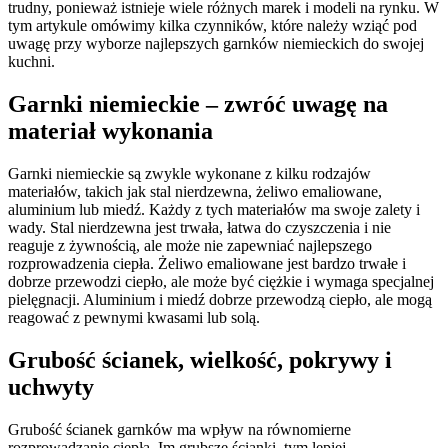
trudny, ponieważ istnieje wiele różnych marek i modeli na rynku. W
tym artykule omówimy kilka czynników, które należy wziąć pod
uwagę przy wyborze najlepszych garnków niemieckich do swojej
kuchni.
Garnki niemieckie – zwróć uwagę na
materiał wykonania
Garnki niemieckie są zwykle wykonane z kilku rodzajów
materiałów, takich jak stal nierdzewna, żeliwo emaliowane,
aluminium lub miedź. Każdy z tych materiałów ma swoje zalety i
wady. Stal nierdzewna jest trwała, łatwa do czyszczenia i nie
reaguje z żywnością, ale może nie zapewniać najlepszego
rozprowadzenia ciepła. Żeliwo emaliowane jest bardzo trwałe i
dobrze przewodzi ciepło, ale może być ciężkie i wymaga specjalnej
pielęgnacji. Aluminium i miedź dobrze przewodzą ciepło, ale mogą
reagować z pewnymi kwasami lub solą.
Grubość ścianek, wielkość, pokrywy i
uchwyty
Grubość ścianek garnków ma wpływ na równomierne
rozprowadzanie ciepła. Im grubsze ścianki, tym lepiej