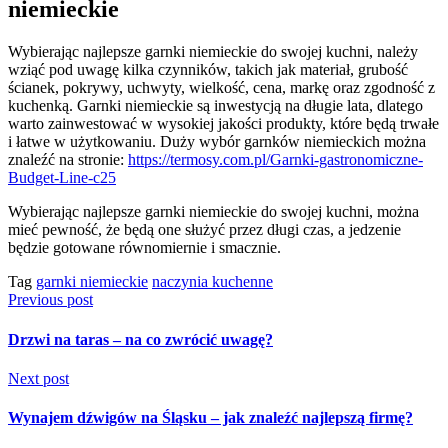
niemieckie
Wybierając najlepsze garnki niemieckie do swojej kuchni, należy
wziąć pod uwagę kilka czynników, takich jak materiał, grubość
ścianek, pokrywy, uchwyty, wielkość, cena, markę oraz zgodność z
kuchenką. Garnki niemieckie są inwestycją na długie lata, dlatego
warto zainwestować w wysokiej jakości produkty, które będą trwałe
i łatwe w użytkowaniu. Duży wybór garnków niemieckich można
znaleźć na stronie:
https://termosy.com.pl/Garnki-gastronomiczne-
Budget-Line-c25
Wybierając najlepsze garnki niemieckie do swojej kuchni, można
mieć pewność, że będą one służyć przez długi czas, a jedzenie
będzie gotowane równomiernie i smacznie.
Tag
garnki niemieckie
naczynia kuchenne
Previous post
Drzwi na taras – na co zwrócić uwagę?
Next post
Wynajem dźwigów na Śląsku – jak znaleźć najlepszą firmę?