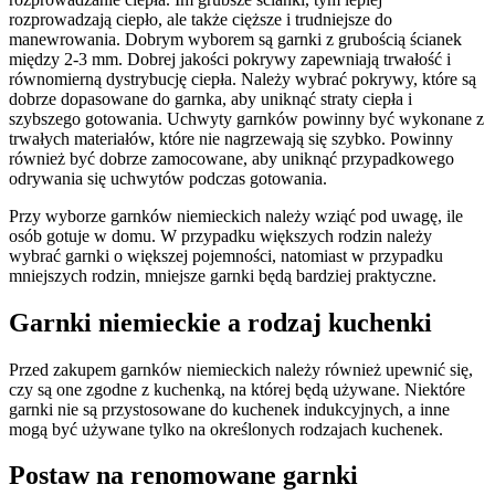
rozprowadzają ciepło, ale także cięższe i trudniejsze do
manewrowania. Dobrym wyborem są garnki z grubością ścianek
między 2-3 mm. Dobrej jakości pokrywy zapewniają trwałość i
równomierną dystrybucję ciepła. Należy wybrać pokrywy, które są
dobrze dopasowane do garnka, aby uniknąć straty ciepła i
szybszego gotowania. Uchwyty garnków powinny być wykonane z
trwałych materiałów, które nie nagrzewają się szybko. Powinny
również być dobrze zamocowane, aby uniknąć przypadkowego
odrywania się uchwytów podczas gotowania.
Przy wyborze garnków niemieckich należy wziąć pod uwagę, ile
osób gotuje w domu. W przypadku większych rodzin należy
wybrać garnki o większej pojemności, natomiast w przypadku
mniejszych rodzin, mniejsze garnki będą bardziej praktyczne.
Garnki niemieckie a rodzaj kuchenki
Przed zakupem garnków niemieckich należy również upewnić się,
czy są one zgodne z kuchenką, na której będą używane. Niektóre
garnki nie są przystosowane do kuchenek indukcyjnych, a inne
mogą być używane tylko na określonych rodzajach kuchenek.
Postaw na renomowane garnki