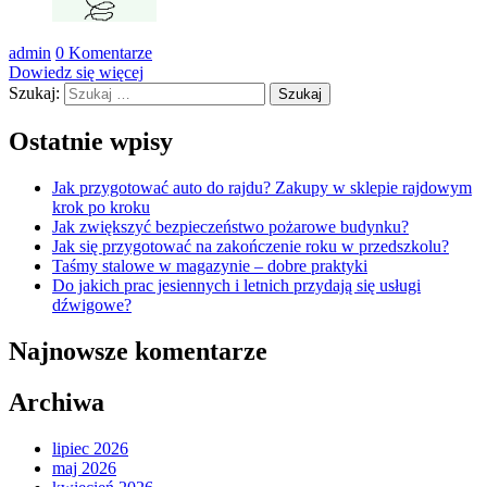
admin
0 Komentarze
Dowiedz się więcej
Szukaj:
Ostatnie wpisy
Jak przygotować auto do rajdu? Zakupy w sklepie rajdowym
krok po kroku
Jak zwiększyć bezpieczeństwo pożarowe budynku?
Jak się przygotować na zakończenie roku w przedszkolu?
Taśmy stalowe w magazynie – dobre praktyki
Do jakich prac jesiennych i letnich przydają się usługi
dźwigowe?
Najnowsze komentarze
Archiwa
lipiec 2026
maj 2026