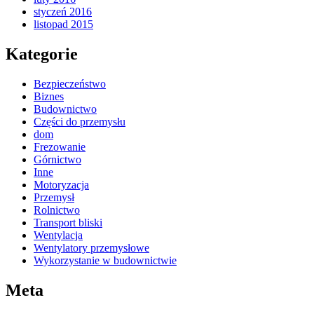
styczeń 2016
listopad 2015
Kategorie
Bezpieczeństwo
Biznes
Budownictwo
Części do przemysłu
dom
Frezowanie
Górnictwo
Inne
Motoryzacja
Przemysł
Rolnictwo
Transport bliski
Wentylacja
Wentylatory przemysłowe
Wykorzystanie w budownictwie
Meta