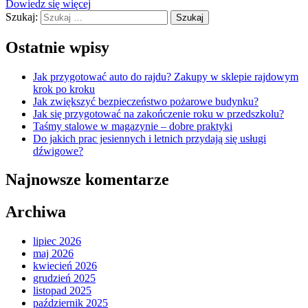
Dowiedz się więcej
Szukaj:
Ostatnie wpisy
Jak przygotować auto do rajdu? Zakupy w sklepie rajdowym
krok po kroku
Jak zwiększyć bezpieczeństwo pożarowe budynku?
Jak się przygotować na zakończenie roku w przedszkolu?
Taśmy stalowe w magazynie – dobre praktyki
Do jakich prac jesiennych i letnich przydają się usługi
dźwigowe?
Najnowsze komentarze
Archiwa
lipiec 2026
maj 2026
kwiecień 2026
grudzień 2025
listopad 2025
październik 2025