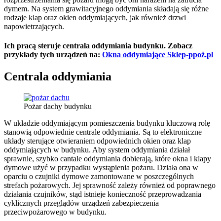
dymem. Na system grawitacyjnego oddymiania składają się różne
rodzaje klap oraz okien oddymiających, jak również drzwi
napowietrzających.
Ich pracą steruje centrala oddymiania budynku. Zobacz
przykłady tych urządzeń na:
Okna oddymiające Sklep-ppoż.pl
Centrala oddymiania
Pożar dachy budynku
W układzie oddymiającym pomieszczenia budynku kluczową rolę
stanowią odpowiednie centrale oddymiania. Są to elektroniczne
układy sterujące otwieraniem odpowiednich okien oraz klap
oddymiających w budynku. Aby system oddymiania działał
sprawnie, szybko cantale oddymiania dobierają, które okna i klapy
dymowe użyć w przypadku wystąpienia pożaru. Działa ona w
oparciu o czujniki dymowe zamontowane w poszczególnych
strefach pożarowych. Jej sprawność zależy również od poprawnego
działania czujników, stąd istnieje konieczność przeprowadzania
cyklicznych przeglądów urządzeń zabezpieczenia
przeciwpożarowego w budynku.