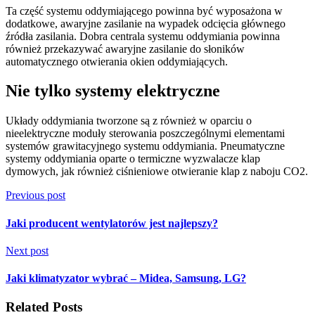
Ta część systemu oddymiającego powinna być wyposażona w
dodatkowe, awaryjne zasilanie na wypadek odcięcia głównego
źródła zasilania. Dobra centrala systemu oddymiania powinna
również przekazywać awaryjne zasilanie do słoników
automatycznego otwierania okien oddymiających.
Nie tylko systemy elektryczne
Układy oddymiania tworzone są z również w oparciu o
nieelektryczne moduły sterowania poszczególnymi elementami
systemów grawitacyjnego systemu oddymiania. Pneumatyczne
systemy oddymiania oparte o termiczne wyzwalacze klap
dymowych, jak również ciśnieniowe otwieranie klap z naboju CO2.
Previous post
Jaki producent wentylatorów jest najlepszy?
Next post
Jaki klimatyzator wybrać – Midea, Samsung, LG?
Related Posts