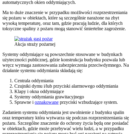
automatycznych okien oddymiających.
Ma to duże znaczenie w przypadku możliwości rozprzestrzeniania
się pożaru w obiektach, które są szczególnie narażone na zbyt
wysoką temperaturę, oraz tam, gdzie pracują ludzie, dla których
toksyczne spaliny z pożaru mogą stanowić śmiertelne zagrożenie.
Akcja straży pożarnej
Systemy oddymiające są powszechnie stosowane w budynkach
użyteczności publicznej, gdzie konstrukcja budynku pozwala lub
wręcz wymaga zastosowania zabezpieczenia przeciwdymnego. Na
działanie systemu oddymiania składają się:
Centrala oddymiania
Czujniki dymu i/lub przyciski alarmowego oddymiania
Klapy i okna oddymiające
Systemy oddymiania grawitacyjnego
Sprawne i
oznakowane
przyciski wzbudzające system.
Zadaniem systemu oddymiania jest uwolnienie z budynku spalin
oraz temperatury która wytwarza się podczas rozprzestrzeniania się
pożaru. Szczególne znaczenie do ochrony życia będą one posiadać
w obiektach, gdzie może przebywać wielu ludzi, a w przypadku
rozprzestrzeniania się pożaru mogą być oni narażeni na zatrucia