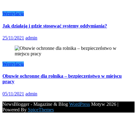
Wentylacja
Jak działają i gdzie stosować systemy oddymiania?
25/11/2021
admin
Wentylacja
Obuwie ochronne dla rolnika – bezpieczeństwo w miejscu
pracy
05/11/2021
admin
NewsBlogger - Magazine & Blog
WordPress
Motyw 2026 |
Powered By
SpiceThemes