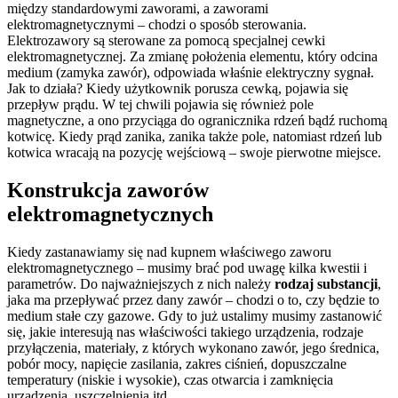
między standardowymi zaworami, a zaworami
elektromagnetycznymi – chodzi o sposób sterowania.
Elektrozawory są sterowane za pomocą specjalnej cewki
elektromagnetycznej. Za zmianę położenia elementu, który odcina
medium (zamyka zawór), odpowiada właśnie elektryczny sygnał.
Jak to działa? Kiedy użytkownik porusza cewką, pojawia się
przepływ prądu. W tej chwili pojawia się również pole
magnetyczne, a ono przyciąga do ogranicznika rdzeń bądź ruchomą
kotwicę. Kiedy prąd zanika, zanika także pole, natomiast rdzeń lub
kotwica wracają na pozycję wejściową – swoje pierwotne miejsce.
Konstrukcja zaworów
elektromagnetycznych
Kiedy zastanawiamy się nad kupnem właściwego zaworu
elektromagnetycznego – musimy brać pod uwagę kilka kwestii i
parametrów. Do najważniejszych z nich należy
rodzaj substancji
,
jaka ma przepływać przez dany zawór – chodzi o to, czy będzie to
medium stałe czy gazowe. Gdy to już ustalimy musimy zastanowić
się, jakie interesują nas właściwości takiego urządzenia, rodzaje
przyłączenia, materiały, z których wykonano zawór, jego średnica,
pobór mocy, napięcie zasilania, zakres ciśnień, dopuszczalne
temperatury (niskie i wysokie), czas otwarcia i zamknięcia
urządzenia, uszczelnienia itd.