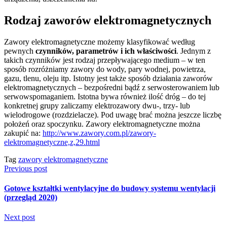
Rodzaj zaworów elektromagnetycznych
Zawory elektromagnetyczne możemy klasyfikować według
pewnych
czynników, parametrów i ich właściwości
. Jednym z
takich czynników jest rodzaj przepływającego medium – w ten
sposób rozróżniamy zawory do wody, pary wodnej, powietrza,
gazu, tlenu, oleju itp. Istotny jest także sposób działania zaworów
elektromagnetycznych – bezpośredni bądź z serwosterowaniem lub
serwowspomaganiem. Istotna bywa również ilość dróg – do tej
konkretnej grupy zaliczamy elektrozawory dwu-, trzy- lub
wielodrogowe (rozdzielacze). Pod uwagę brać można jeszcze liczbę
położeń oraz spoczynku. Zawory elektromagnetyczne można
zakupić na:
http://www.zawory.com.pl/zawory-
elektromagnetyczne,z,29.html
Tag
zawory elektromagnetyczne
Previous post
Gotowe kształtki wentylacyjne do budowy systemu wentylacji
(przegląd 2020)
Next post