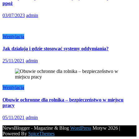
ppoż
03/07/2023
admin
Wentylacja
Jak działają i gdzie stosować systemy oddymiania?
25/11/2021
admin
Wentylacja
Obuwie ochronne dla rolnika – bezpieczeństwo w miejscu
pracy
05/11/2021
admin
NewsBlogger - Magazine & Blog
WordPress
Motyw 2026 |
Powered By
SpiceThemes