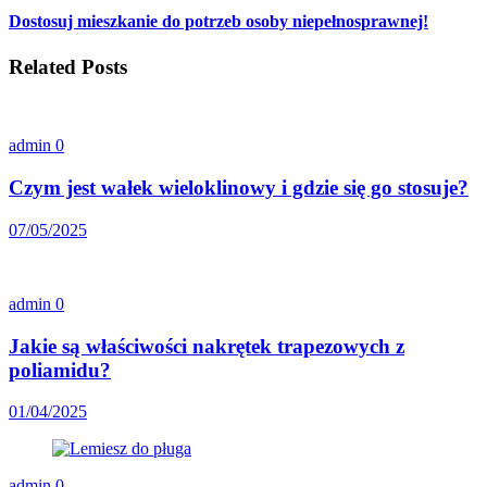
Dostosuj mieszkanie do potrzeb osoby niepełnosprawnej!
Related Posts
admin
0
Czym jest wałek wieloklinowy i gdzie się go stosuje?
07/05/2025
admin
0
Jakie są właściwości nakrętek trapezowych z
poliamidu?
01/04/2025
admin
0