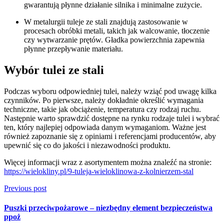
gwarantują płynne działanie silnika i minimalne zużycie.
W metalurgii tuleje ze stali znajdują zastosowanie w
procesach obróbki metali, takich jak walcowanie, tłoczenie
czy wytwarzanie prętów. Gładka powierzchnia zapewnia
płynne przepływanie materiału.
Wybór tulei ze stali
Podczas wyboru odpowiedniej tulei, należy wziąć pod uwagę kilka
czynników. Po pierwsze, należy dokładnie określić wymagania
techniczne, takie jak obciążenie, temperatura czy rodzaj ruchu.
Następnie warto sprawdzić dostępne na rynku rodzaje tulei i wybrać
ten, który najlepiej odpowiada danym wymaganiom. Ważne jest
również zapoznanie się z opiniami i referencjami producentów, aby
upewnić się co do jakości i niezawodności produktu.
Więcej informacji wraz z asortymentem można znaleźć na stronie:
https://wielokliny.pl/9-tuleja-wieloklinowa-z-kolnierzem-stal
Previous post
Puszki przeciwpożarowe – niezbędny element bezpieczeństwa
ppoż