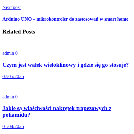
Next post
Arduino UNO – mikrokontroler do zastosowań w smart home
Related Posts
admin
0
Czym jest wałek wieloklinowy i gdzie się go stosuje?
07/05/2025
admin
0
Jakie są właściwości nakrętek trapezowych z
poliamidu?
01/04/2025