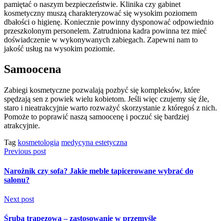
pamiętać o naszym bezpieczeństwie. Klinika czy gabinet
kosmetyczny muszą charakteryzować się wysokim poziomem
dbałości o higienę. Koniecznie powinny dysponować odpowiednio
przeszkolonym personelem. Zatrudniona kadra powinna tez mieć
doświadczenie w wykonywanych zabiegach. Zapewni nam to
jakość usług na wysokim poziomie.
Samoocena
Zabiegi kosmetyczne pozwalają pozbyć się kompleksów, które
spędzają sen z powiek wielu kobietom. Jeśli więc czujemy się źle,
staro i nieatrakcyjnie warto rozważyć skorzystanie z któregoś z nich.
Pomoże to poprawić naszą samoocenę i poczuć się bardziej
atrakcyjnie.
Tag
kosmetologia
medycyna estetyczna
Previous post
Narożnik czy sofa? Jakie meble tapicerowane wybrać do
salonu?
Next post
Śruba trapezowa – zastosowanie w przemyśle