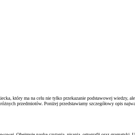
cka, który ma na celu nie tylko przekazanie podstawowej wiedzy, ale 
e różnych przedmiotów. Poniżej przedstawiamy szczegółowy opis najw
owej. Obejmuje naukę czytania, pisania, ortografii oraz gramatyki. Uc