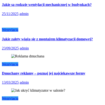
Jakie są rodzaje wentylacji mechanicznej w budynkach?
25/11/2025
admin
Wentylacja
Jakie zalety wiążą się z montażem klimatyzacji domowej?
23/09/2025
admin
Wentylacja
Dmuchany reklamy – poznaj jej najciekawsze formy
13/03/2025
admin
Wentylacja