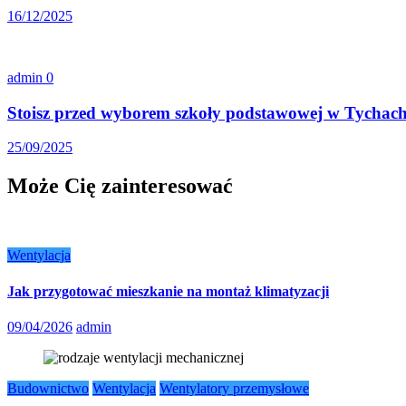
16/12/2025
admin
0
Stoisz przed wyborem szkoły podstawowej w Tychach
25/09/2025
Może Cię zainteresować
Wentylacja
Jak przygotować mieszkanie na montaż klimatyzacji
09/04/2026
admin
Budownictwo
Wentylacja
Wentylatory przemysłowe