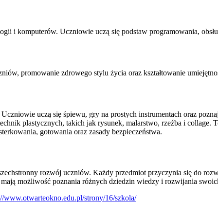
ogii i komputerów. Uczniowie uczą się podstaw programowania, obsług
zniów, promowanie zdrowego stylu życia oraz kształtowanie umiejętno
Uczniowie uczą się śpiewu, gry na prostych instrumentach oraz poznają
chnik plastycznych, takich jak rysunek, malarstwo, rzeźba i collage. 
terkowania, gotowania oraz zasady bezpieczeństwa.
echstronny rozwój uczniów. Każdy przedmiot przyczynia się do rozwij
e mają możliwość poznania różnych dziedzin wiedzy i rozwijania swoic
://www.otwarteokno.edu.pl/strony/16/szkola/